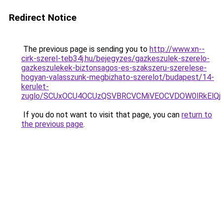
Redirect Notice
The previous page is sending you to
http://www.xn--
cirk-szerel-teb34j.hu/bejegyzes/gazkeszulek-szerelo-
gazkeszulekek-biztonsagos-es-szakszeru-szerelese-
hogyan-valasszunk-megbizhato-szerelot/budapest/14-
kerulet-
zuglo/SCUxOCU4OCUzQSVBRCVCMiVEOCVDOW0lRkElQ
If you do not want to visit that page, you can
return to
the previous page
.