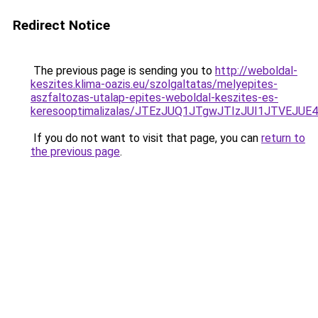
Redirect Notice
The previous page is sending you to
http://weboldal-
keszites.klima-oazis.eu/szolgaltatas/melyepites-
aszfaltozas-utalap-epites-weboldal-keszites-es-
keresooptimalizalas/JTEzJUQ1JTgwJTIzJUI1JTVEJUE
If you do not want to visit that page, you can
return to
the previous page
.