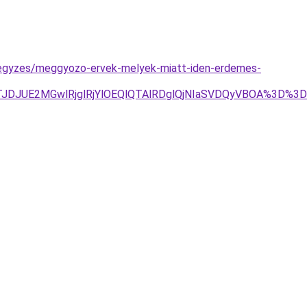
bejegyzes/meggyozo-ervek-melyek-miatt-iden-erdemes-
4JTJDJUE2MGwlRjglRjYlOEQlQTAlRDglQjNIaSVDQyVBOA%3