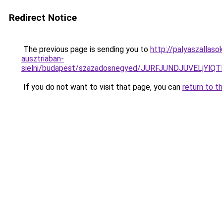
Redirect Notice
The previous page is sending you to
http://palyaszallas
ausztriaban-
sielni/budapest/szazadosnegyed/JURFJUNDJUVELj
If you do not want to visit that page, you can
return to t