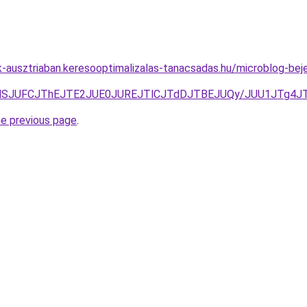
ok-ausztriaban.keresooptimalizalas-tanacsadas.hu/microblog-
YlQTlSJUFCJThEJTE2JUE0JUREJTlCJTdDJTBEJUQy/JUU1JTg
he previous page
.