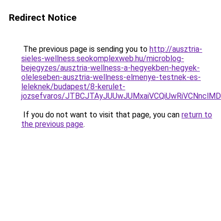
Redirect Notice
The previous page is sending you to
http://ausztria-
sieles-wellness.seokomplexweb.hu/microblog-
bejegyzes/ausztria-wellness-a-hegyekben-hegyek-
oleleseben-ausztria-wellness-elmenye-testnek-es-
leleknek/budapest/8-kerulet-
jozsefvaros/JTBCJTAyJUUwJUMxaiVCQiUwRiVCNncl
If you do not want to visit that page, you can
return to
the previous page
.